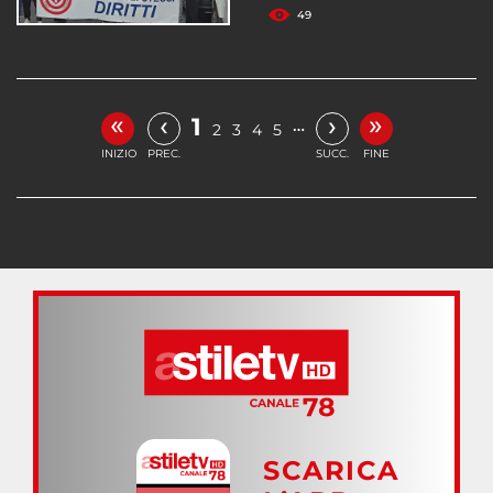
49
«
»
‹
›
1
…
2
3
4
5
INIZIO
PREC.
SUCC.
FINE
SCARICA