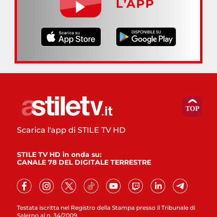
L’APP
Scarica l'app di STILE TV HD
STILE TV HD in onda su:
CANALE 78 DEL DIGITALE TERRESTRE
Testata iscritta nel Registro della Stampa presso il Tribunale di
Salerno al n. 34/2009