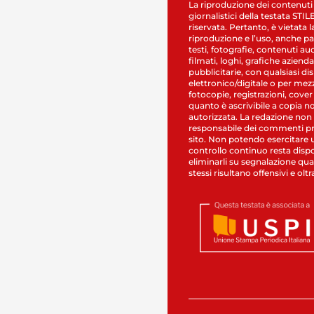
La riproduzione dei contenuti
giornalistici della testata STI
riservata. Pertanto, è vietata l
riproduzione e l’uso, anche par
testi, fotografie, contenuti au
filmati, loghi, grafiche aziendal
pubblicitarie, con qualsiasi di
elettronico/digitale o per mez
fotocopie, registrazioni, cover
quanto è ascrivibile a copia n
autorizzata. La redazione non
responsabile dei commenti pr
sito. Non potendo esercitare 
controllo continuo resta dispo
eliminarli su segnalazione qual
stessi risultano offensivi e oltr