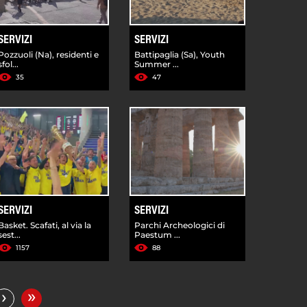
SERVIZI
SERVIZI
Pozzuoli (Na), residenti e
Battipaglia (Sa), Youth
sfol...
Summer ...
35
47
SERVIZI
SERVIZI
Basket. Scafati, al via la
Parchi Archeologici di
sest...
Paestum ...
1157
88
»
›