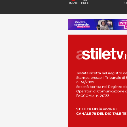
INIZIO
PREC.
S
Testata iscritta nel Registro de
Stampa presso il Tribunale di 
n. 34/2009
Società iscritta nel Registro de
Operatori di Comunicazione c
l’AGCOM al n. 20133
STILE TV HD in onda su:
CANALE 78 DEL DIGITALE T