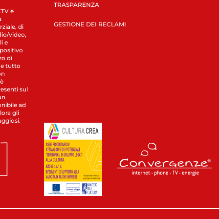
TRASPARENZA
LETV è
a
GESTIONE DEI RECLAMI
ziale, di
dio/video,
i e
spositivo
zo di
 e tutto
on
 è
esenti sul
un
nibile ad
ora gli
aggiosi.