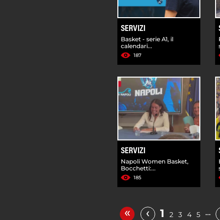
SERVIZI
Basket - serie A1, il
calendari...
187
SERVIZI
Napoli Women Basket,
Bocchetti:...
185
«
‹
1
…
2
3
4
5