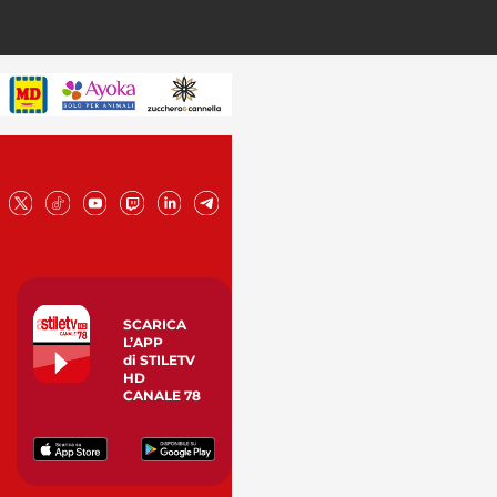
SCARICA
L’APP
di STILETV
HD
CANALE 78