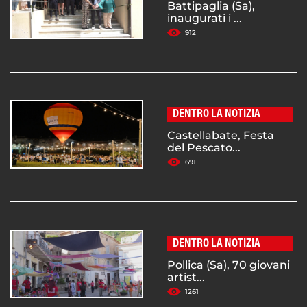
Battipaglia (Sa),
inaugurati i ...
912
DENTRO LA NOTIZIA
Castellabate, Festa
del Pescato...
691
DENTRO LA NOTIZIA
Pollica (Sa), 70 giovani
artist...
1261