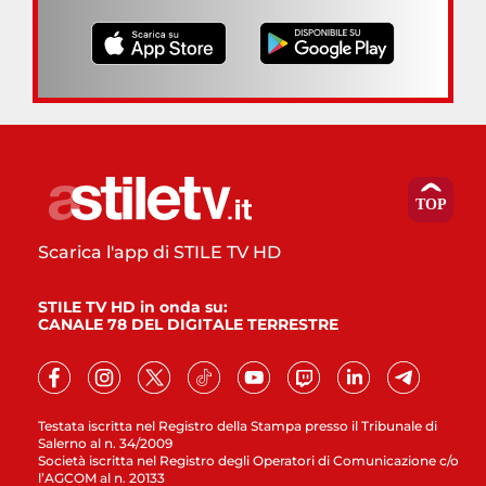
Scarica l'app di STILE TV HD
STILE TV HD in onda su:
CANALE 78 DEL DIGITALE TERRESTRE
Testata iscritta nel Registro della Stampa presso il Tribunale di
Salerno al n. 34/2009
Società iscritta nel Registro degli Operatori di Comunicazione c/o
l’AGCOM al n. 20133