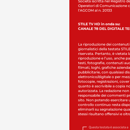
Società iscritta nel Registro de
Operatori di Comunicazione c
l’AGCOM al n. 20133
STILE TV HD in onda su:
CANALE 78 DEL DIGITALE T
La riproduzione dei contenuti
giornalistici della testata STI
riservata. Pertanto, è vietata l
riproduzione e l’uso, anche par
testi, fotografie, contenuti au
filmati, loghi, grafiche aziendal
pubblicitarie, con qualsiasi di
elettronico/digitale o per mez
fotocopie, registrazioni, cover
quanto è ascrivibile a copia n
autorizzata. La redazione non
responsabile dei commenti pr
sito. Non potendo esercitare 
controllo continuo resta dispo
eliminarli su segnalazione qual
stessi risultano offensivi e oltr