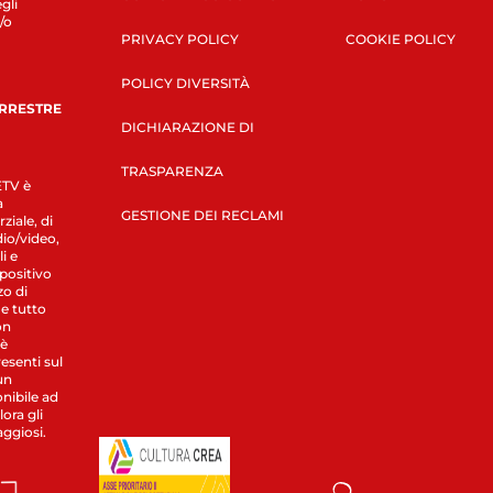
gli
/o
PRIVACY POLICY
COOKIE POLICY
POLICY DIVERSITÀ
ERRESTRE
DICHIARAZIONE DI
TRASPARENZA
LETV è
a
GESTIONE DEI RECLAMI
ziale, di
dio/video,
i e
spositivo
zo di
 e tutto
on
 è
esenti sul
un
nibile ad
ora gli
aggiosi.