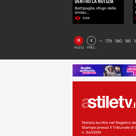
DENTRO LA NOTIZIA
Battipaglia, sfogo della
sindac...
5158
«
‹
…
179
180
181
INIZIO
PREC.
Testata iscritta nel Registro de
Stampa presso il Tribunale di 
n. 34/2009