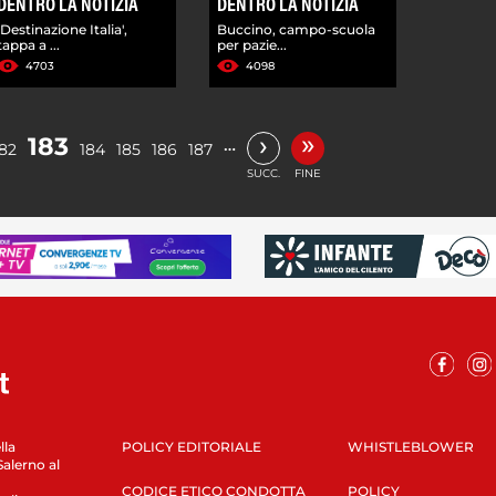
DENTRO LA NOTIZIA
DENTRO LA NOTIZIA
'Destinazione Italia',
Buccino, campo-scuola
tappa a ...
per pazie...
4703
4098
»
›
183
…
182
184
185
186
187
SUCC.
FINE
lla
POLICY EDITORIALE
WHISTLEBLOWER
Salerno al
CODICE ETICO CONDOTTA
POLICY