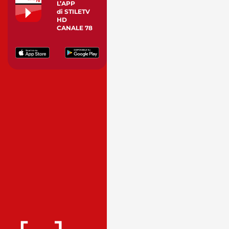
L’APP
di STILETV
HD
CANALE 78