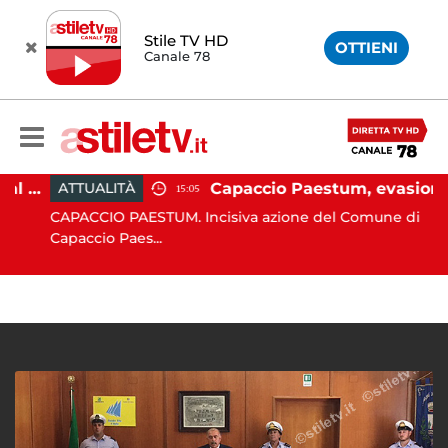
Stile TV HD
OTTIENI
Canale 78
Paestum, Codacons scrive al ministro Giuli: "Rilanciare scavi dell'Anfiteatro nell'area archeologica"
Capaccio Paestum, evasione tassa di soggiorno: scoperte 49 strutture fantasma, elevate 132 sanzioni
ATTUALITÀ
15:05
CAPACCIO PAESTUM. Incisiva azione del Comune di
Capaccio Paes...