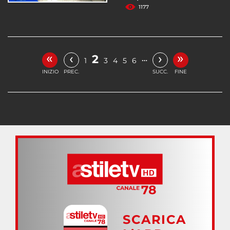
1177
«
»
‹
›
2
…
1
3
4
5
6
INIZIO
PREC.
SUCC.
FINE
SCARICA