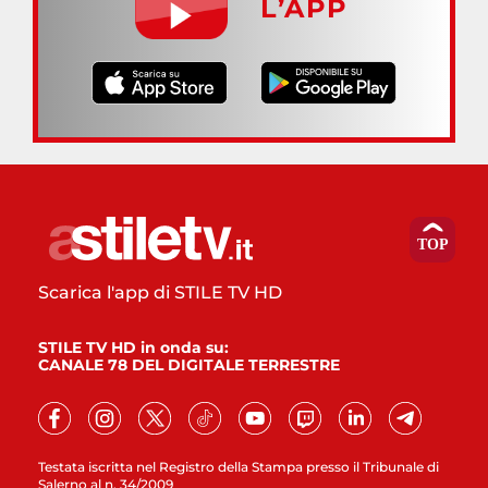
L’APP
Scarica l'app di STILE TV HD
STILE TV HD in onda su:
CANALE 78 DEL DIGITALE TERRESTRE
Testata iscritta nel Registro della Stampa presso il Tribunale di
Salerno al n. 34/2009