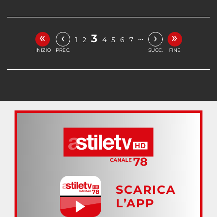
«
»
‹
›
3
…
1
2
4
5
6
7
INIZIO
PREC.
SUCC.
FINE
SCARICA
L’APP