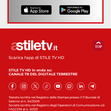
Scarica l'app di STILE TV HD
STILE TV HD in onda su:
CANALE 78 DEL DIGITALE TERRESTRE
Testata iscritta nel Registro della Stampa presso il Tribunale di
Salerno al n. 34/2009
Società iscritta nel Registro degli Operatori di Comunicazione c/o
l’AGCOM al n. 20133