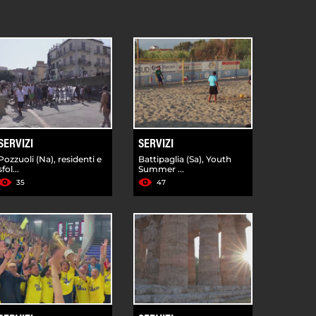
SERVIZI
SERVIZI
Pozzuoli (Na), residenti e
Battipaglia (Sa), Youth
sfol...
Summer ...
35
47