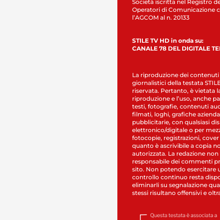
Società iscritta nel Registro de
Operatori di Comunicazione c
l’AGCOM al n. 20133
STILE TV HD in onda su:
CANALE 78 DEL DIGITALE T
La riproduzione dei contenuti
giornalistici della testata STI
riservata. Pertanto, è vietata l
riproduzione e l’uso, anche par
testi, fotografie, contenuti au
filmati, loghi, grafiche aziendal
pubblicitarie, con qualsiasi di
elettronico/digitale o per mez
fotocopie, registrazioni, cover
quanto è ascrivibile a copia n
autorizzata. La redazione non
responsabile dei commenti pr
sito. Non potendo esercitare 
controllo continuo resta dispo
eliminarli su segnalazione qual
stessi risultano offensivi e oltr