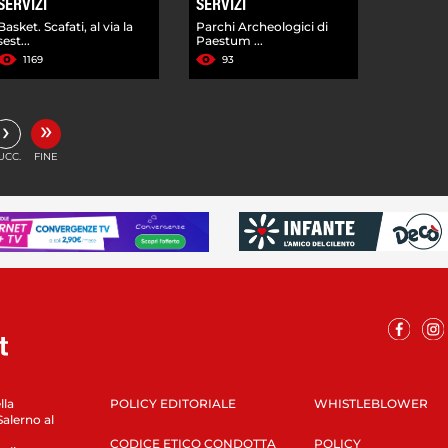
SERVIZI
SERVIZI
Basket. Scafati, al via la
Parchi Archeologici di
sest...
Paestum ...
1169
93
»
›
UCC.
FINE
lla
POLICY EDITORIALE
WHISTLEBLOWER
Salerno al
CODICE ETICO CONDOTTA
POLICY