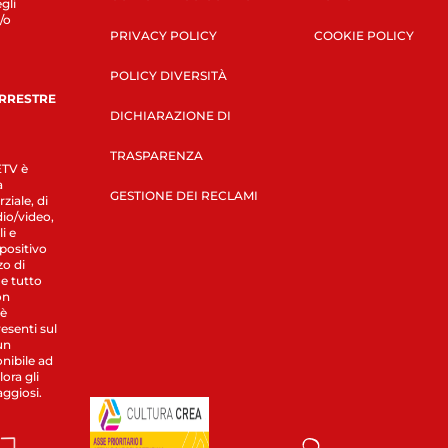
gli
/o
PRIVACY POLICY
COOKIE POLICY
POLICY DIVERSITÀ
ERRESTRE
DICHIARAZIONE DI
TRASPARENZA
LETV è
a
GESTIONE DEI RECLAMI
ziale, di
dio/video,
i e
spositivo
zo di
 e tutto
on
 è
esenti sul
un
nibile ad
ora gli
aggiosi.