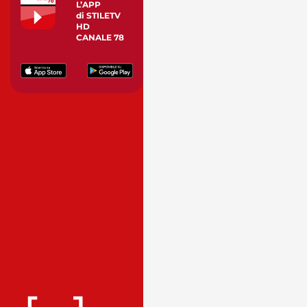
L’APP
di STILETV
HD
CANALE 78