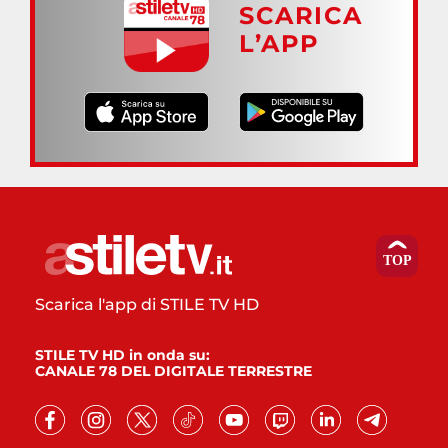
SCARICA
L’APP
Scarica l'app di STILE TV HD
STILE TV HD in onda su:
CANALE 78 DEL DIGITALE TERRESTRE