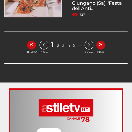
Giungano (Sa), 'Festa
dell'Anti...
727
«
»
‹
›
1
…
2
3
4
5
INIZIO
PREC.
SUCC.
FINE