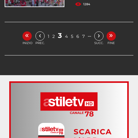
1284
«
»
‹
›
3
…
1
2
4
5
6
7
INIZIO
PREC.
SUCC.
FINE
SCARICA