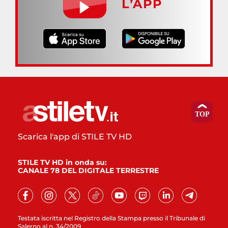
L’APP
Scarica l'app di STILE TV HD
STILE TV HD in onda su:
CANALE 78 DEL DIGITALE TERRESTRE
Testata iscritta nel Registro della Stampa presso il Tribunale di
Salerno al n. 34/2009