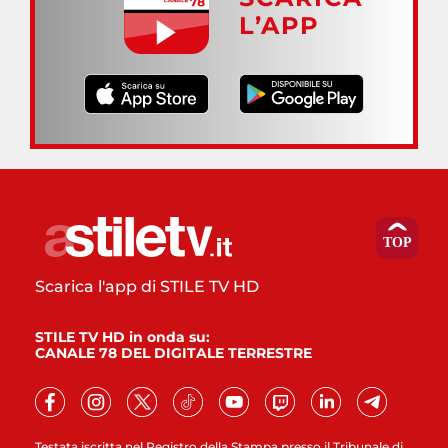
L’APP
Scarica l'app di STILE TV HD
STILE TV HD in onda su:
CANALE 78 DEL DIGITALE TERRESTRE
Testata iscritta nel Registro della Stampa presso il Tribunale di