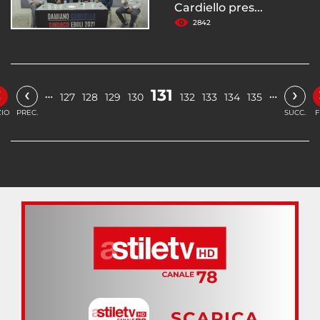
Cardiello pres...
2842
«
‹
›
131
…
…
127
128
129
130
132
133
134
135
ZIO
PREC.
SUCC.
F
SCARICA