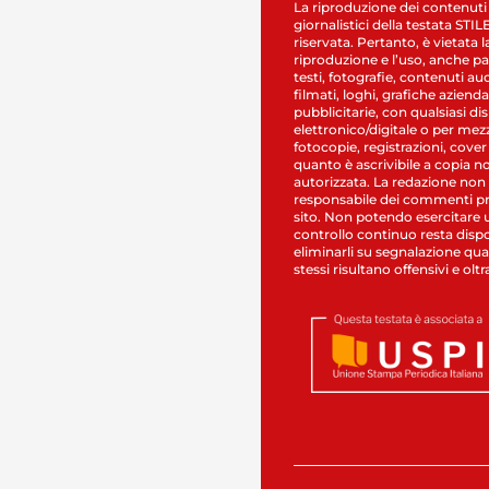
La riproduzione dei contenuti
giornalistici della testata STI
riservata. Pertanto, è vietata l
riproduzione e l’uso, anche par
testi, fotografie, contenuti au
filmati, loghi, grafiche aziendal
pubblicitarie, con qualsiasi di
elettronico/digitale o per mez
fotocopie, registrazioni, cover
quanto è ascrivibile a copia n
autorizzata. La redazione non
responsabile dei commenti pr
sito. Non potendo esercitare 
controllo continuo resta dispo
eliminarli su segnalazione qual
stessi risultano offensivi e oltr