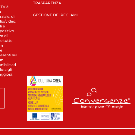
TRASPARENZA
LETV è
a
GESTIONE DEI RECLAMI
ziale, di
dio/video,
i e
spositivo
zo di
 e tutto
on
 è
esenti sul
un
nibile ad
ora gli
aggiosi.