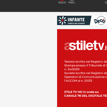
INIZIO
PREC.
S
Testata iscritta nel Registro de
Stampa presso il Tribunale di 
n. 34/2009
Società iscritta nel Registro de
Operatori di Comunicazione c
l’AGCOM al n. 20133
STILE TV HD in onda su:
CANALE 78 DEL DIGITALE T