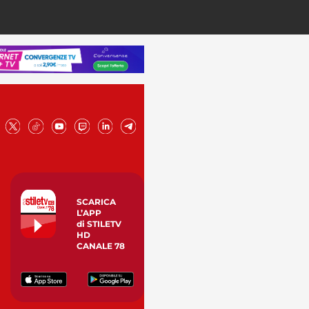
SCARICA
L’APP
di STILETV
HD
CANALE 78