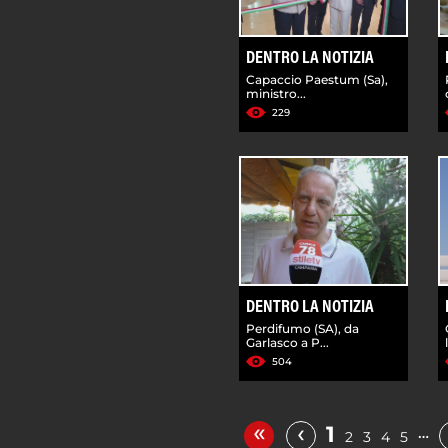
DENTRO LA NOTIZIA
Capaccio Paestum (Sa),
ministro...
229
DENTRO LA NOTIZIA
Perdifumo (SA), da
Garlasco a P...
504
«
‹
1
…
2
3
4
5