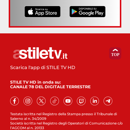
Scarica l'app di STILE TV HD
STILE TV HD in onda su:
CANALE 78 DEL DIGITALE TERRESTRE
Testata iscritta nel Registro della Stampa presso il Tribunale di
Salerno al n. 34/2009
Società iscritta nel Registro degli Operatori di Comunicazione c/o
l’AGCOM al n. 20133