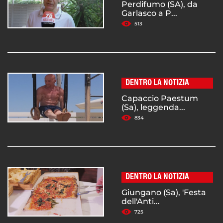
Perdifumo (SA), da
Garlasco a P...
513
DENTRO LA NOTIZIA
Capaccio Paestum
(Sa), leggenda...
834
DENTRO LA NOTIZIA
Giungano (Sa), 'Festa
dell'Anti...
725