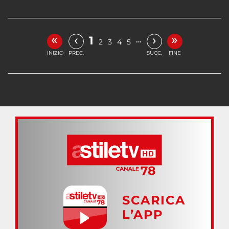
«
»
‹
›
1
…
2
3
4
5
INIZIO
PREC.
SUCC.
FINE
SCARICA
L’APP