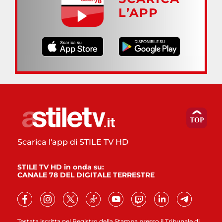
L’APP
Scarica l'app di STILE TV HD
STILE TV HD in onda su:
CANALE 78 DEL DIGITALE TERRESTRE
Testata iscritta nel Registro della Stampa presso il Tribunale di