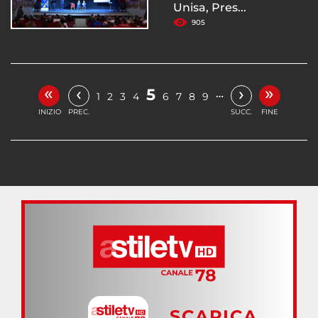
Unisa, Pres...
905
«
»
‹
›
5
…
1
2
3
4
6
7
8
9
INIZIO
PREC.
SUCC.
FINE
SCARICA