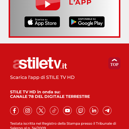
L’APP
Scarica l'app di STILE TV HD
STILE TV HD in onda su:
CANALE 78 DEL DIGITALE TERRESTRE
Testata iscritta nel Registro della Stampa presso il Tribunale di
Salerno al n. 34/2009