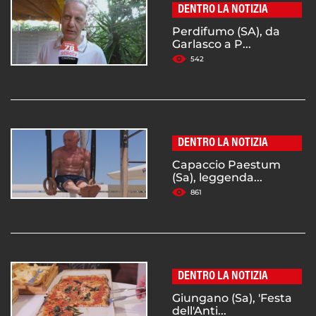
DENTRO LA NOTIZIA
Perdifumo (SA), da
Garlasco a P...
542
DENTRO LA NOTIZIA
Capaccio Paestum
(Sa), leggenda...
861
DENTRO LA NOTIZIA
Giungano (Sa), 'Festa
dell'Anti...