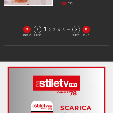
753
«
»
‹
›
1
…
2
3
4
5
INIZIO
PREC.
SUCC.
FINE
SCARICA