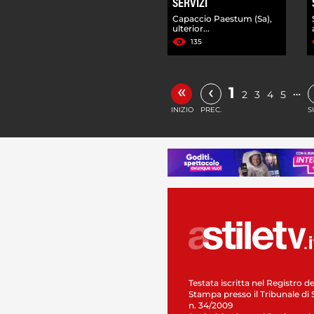
SERVIZI
Capaccio Paestum (Sa),
ulterior...
135
«
‹
1
…
2
3
4
5
INIZIO
PREC.
S
Testata iscritta nel Registro de
Stampa presso il Tribunale di 
n. 34/2009