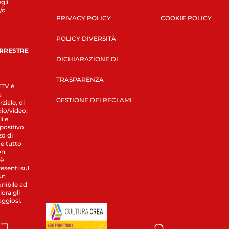
gli
/o
PRIVACY POLICY
COOKIE POLICY
POLICY DIVERSITÀ
ERRESTRE
DICHIARAZIONE DI
TRASPARENZA
LETV è
a
GESTIONE DEI RECLAMI
ziale, di
dio/video,
i e
spositivo
zo di
 e tutto
on
 è
esenti sul
un
nibile ad
ora gli
aggiosi.