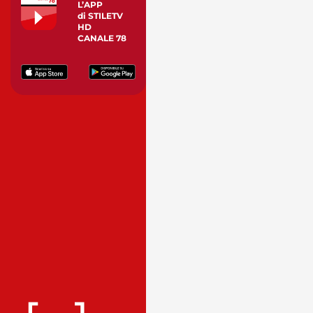
L’APP
di STILETV
HD
CANALE 78