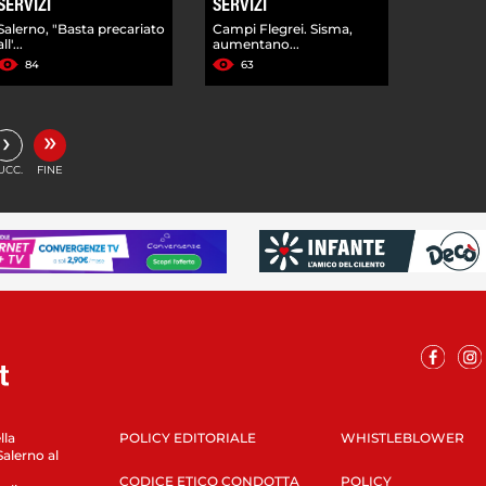
SERVIZI
SERVIZI
Salerno, "Basta precariato
Campi Flegrei. Sisma,
all'...
aumentano...
84
63
»
›
UCC.
FINE
lla
POLICY EDITORIALE
WHISTLEBLOWER
Salerno al
CODICE ETICO CONDOTTA
POLICY