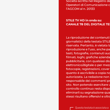
Società iscritta nel Registro de
Operatori di Comunicazione c
l’AGCOM al n. 20133
STILE TV HD in onda su:
CANALE 78 DEL DIGITALE T
La riproduzione dei contenuti
giornalistici della testata STI
riservata. Pertanto, è vietata l
riproduzione e l’uso, anche par
testi, fotografie, contenuti au
filmati, loghi, grafiche aziendal
pubblicitarie, con qualsiasi di
elettronico/digitale o per mez
fotocopie, registrazioni, cover
quanto è ascrivibile a copia n
autorizzata. La redazione non
responsabile dei commenti pr
sito. Non potendo esercitare 
controllo continuo resta dispo
eliminarli su segnalazione qual
stessi risultano offensivi e oltr