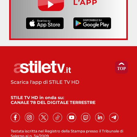
L’APP
Scarica l'app di STILE TV HD
STILE TV HD in onda su:
CANALE 78 DEL DIGITALE TERRESTRE
Testata iscritta nel Registro della Stampa presso il Tribunale di
Salerno al n. 34/2009