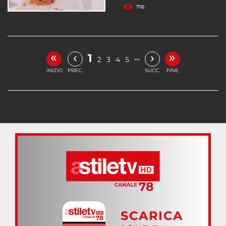
716
«
»
‹
›
1
…
2
3
4
5
INIZIO
PREC.
SUCC.
FINE
SCARICA