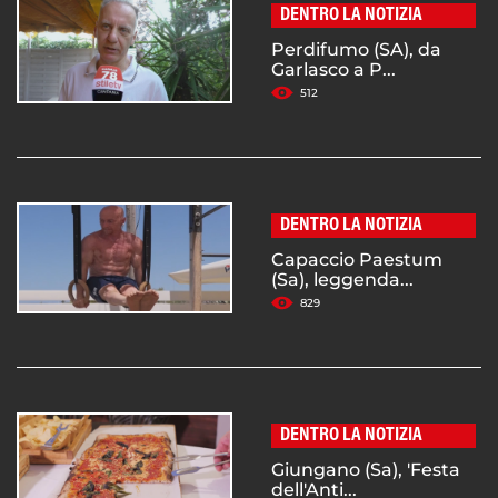
DENTRO LA NOTIZIA
Perdifumo (SA), da
Garlasco a P...
512
DENTRO LA NOTIZIA
Capaccio Paestum
(Sa), leggenda...
829
DENTRO LA NOTIZIA
Giungano (Sa), 'Festa
dell'Anti...