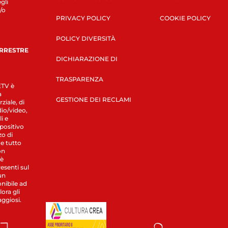
gli
/o
PRIVACY POLICY
COOKIE POLICY
POLICY DIVERSITÀ
ERRESTRE
DICHIARAZIONE DI
TRASPARENZA
LETV è
a
GESTIONE DEI RECLAMI
ziale, di
dio/video,
i e
spositivo
zo di
 e tutto
on
 è
esenti sul
un
nibile ad
ora gli
aggiosi.