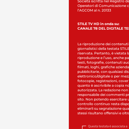
Società iscritta nel Registro de
Operatori di Comunicazione c
l’AGCOM al n. 20133
STILE TV HD in onda su:
CANALE 78 DEL DIGITALE T
La riproduzione dei contenuti
giornalistici della testata STI
riservata. Pertanto, è vietata l
riproduzione e l’uso, anche par
testi, fotografie, contenuti au
filmati, loghi, grafiche aziendal
pubblicitarie, con qualsiasi di
elettronico/digitale o per mez
fotocopie, registrazioni, cover
quanto è ascrivibile a copia n
autorizzata. La redazione non
responsabile dei commenti pr
sito. Non potendo esercitare 
controllo continuo resta dispo
eliminarli su segnalazione qual
stessi risultano offensivi e oltr