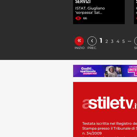
SERVIZI
ISTAT. Giugliano
'sorpassa' Sal...
66
«
‹
1
…
2
3
4
5
INIZIO
PREC.
S
Testata iscritta nel Registro de
Stampa presso il Tribunale di 
n. 34/2009