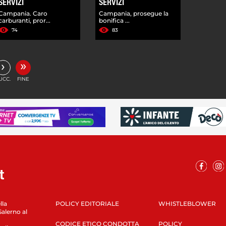
SERVIZI
SERVIZI
Campania. Caro
Campania, prosegue la
carburanti, pror...
bonifica ...
74
83
»
›
UCC.
FINE
lla
POLICY EDITORIALE
WHISTLEBLOWER
Salerno al
CODICE ETICO CONDOTTA
POLICY