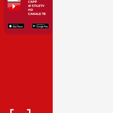
L’APP
di STILETV
HD
CANALE 78