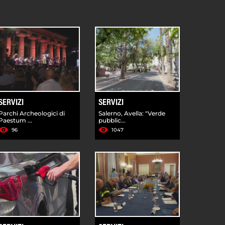
SERVIZI
SERVIZI
Parchi Archeologici di
Salerno, Avella: "Verde
Paestum ...
pubblic...
96
1047