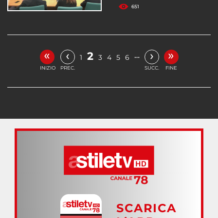
651
«
»
‹
›
2
…
1
3
4
5
6
INIZIO
PREC.
SUCC.
FINE
SCARICA