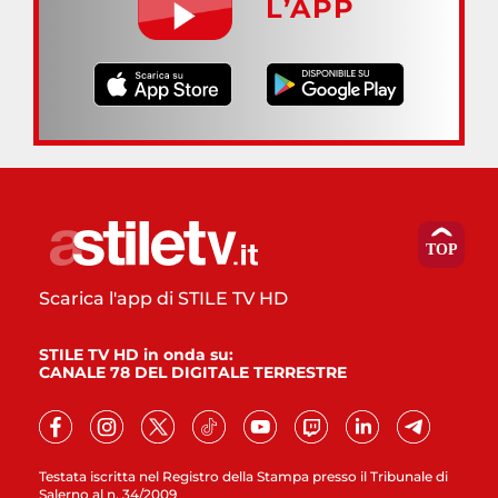
L’APP
Scarica l'app di STILE TV HD
STILE TV HD in onda su:
CANALE 78 DEL DIGITALE TERRESTRE
Testata iscritta nel Registro della Stampa presso il Tribunale di
Salerno al n. 34/2009