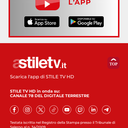
L’APP
Scarica l'app di STILE TV HD
STILE TV HD in onda su:
CANALE 78 DEL DIGITALE TERRESTRE
Testata iscritta nel Registro della Stampa presso il Tribunale di
Salerno al n. 34/2009