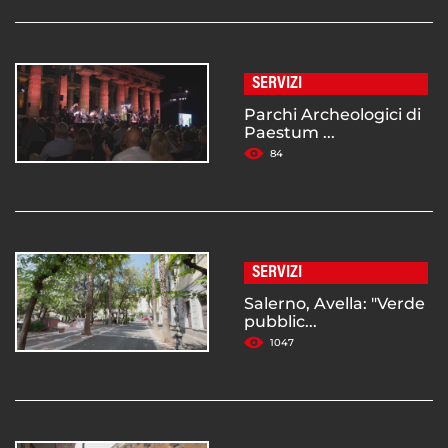
SERVIZI
Parchi Archeologici di
Paestum ...
84
SERVIZI
Salerno, Avella: "Verde
pubblic...
1047