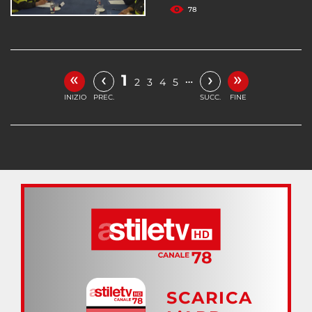
78
«
»
‹
›
1
…
2
3
4
5
INIZIO
PREC.
SUCC.
FINE
SCARICA