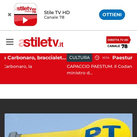
Stile TV HD
OTTIENI
Canale 78
Martina Carbonaro, braccialetto elettronico per i genitori della 14enne uccisa dall'ex
CULTURA
10:54
 la
CAPACCIO PAESTUM. Il Codancos lancia un a
ministro d...