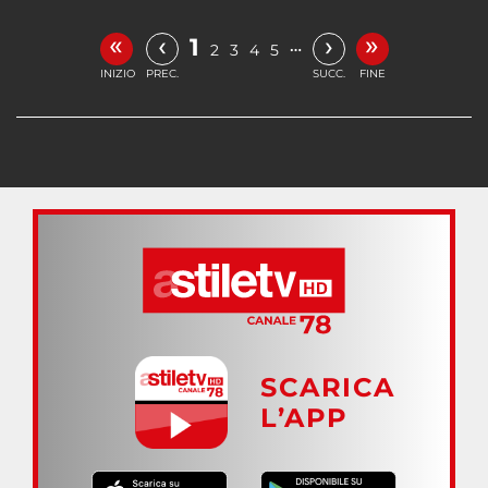
«
»
‹
›
1
…
2
3
4
5
INIZIO
PREC.
SUCC.
FINE
SCARICA
L’APP