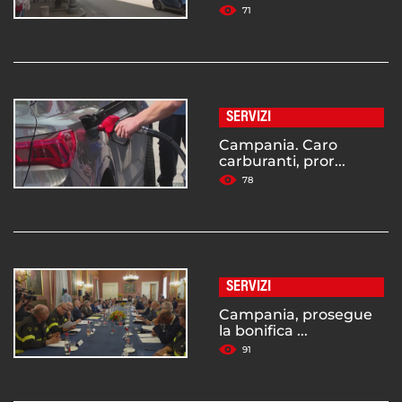
71
SERVIZI
Campania. Caro
carburanti, pror...
78
SERVIZI
Campania, prosegue
la bonifica ...
91