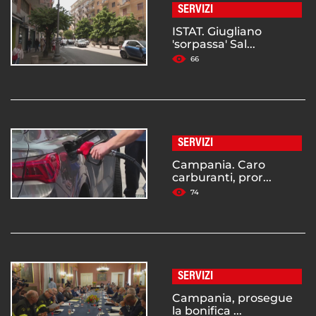
SERVIZI
ISTAT. Giugliano
'sorpassa' Sal...
66
SERVIZI
Campania. Caro
carburanti, pror...
74
SERVIZI
Campania, prosegue
la bonifica ...