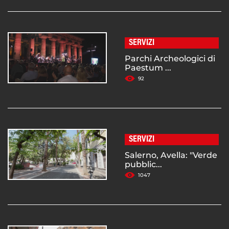
SERVIZI
Parchi Archeologici di
Paestum ...
92
SERVIZI
Salerno, Avella: "Verde
pubblic...
1047