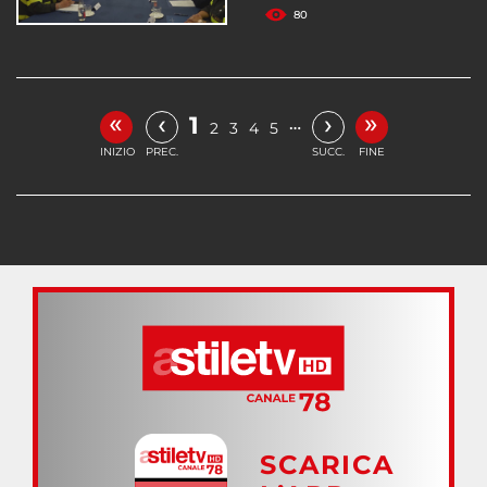
80
«
»
‹
›
1
…
2
3
4
5
INIZIO
PREC.
SUCC.
FINE
SCARICA