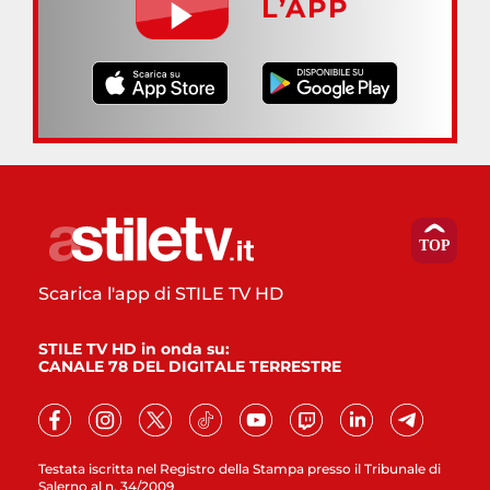
L’APP
Scarica l'app di STILE TV HD
STILE TV HD in onda su:
CANALE 78 DEL DIGITALE TERRESTRE
Testata iscritta nel Registro della Stampa presso il Tribunale di
Salerno al n. 34/2009