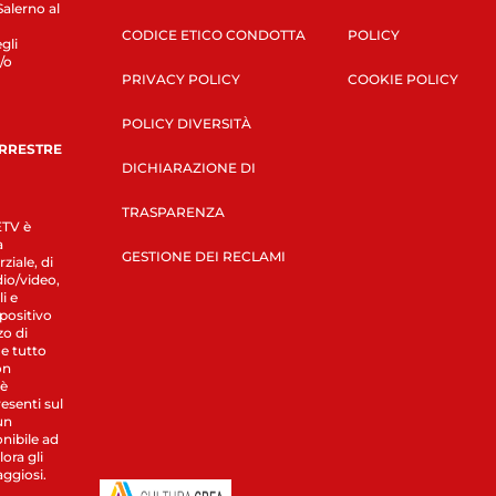
Salerno al
CODICE ETICO CONDOTTA
POLICY
gli
/o
PRIVACY POLICY
COOKIE POLICY
POLICY DIVERSITÀ
ERRESTRE
DICHIARAZIONE DI
TRASPARENZA
LETV è
a
GESTIONE DEI RECLAMI
ziale, di
dio/video,
i e
spositivo
zo di
 e tutto
on
 è
esenti sul
un
nibile ad
ora gli
aggiosi.