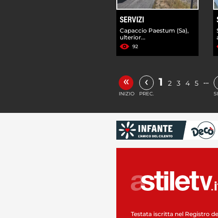
SERVIZI
Capaccio Paestum (Sa),
ulterior...
92
«
‹
1
…
2
3
4
5
INIZIO
PREC.
S
Testata iscritta nel Registro de