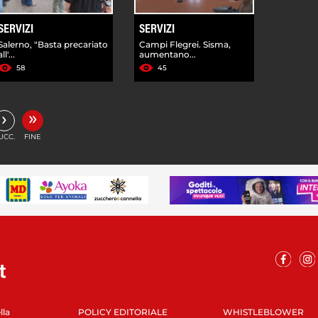
SERVIZI
SERVIZI
Salerno, "Basta precariato
Campi Flegrei. Sisma,
all'...
aumentano...
58
45
»
›
UCC.
FINE
lla
POLICY EDITORIALE
WHISTLEBLOWER