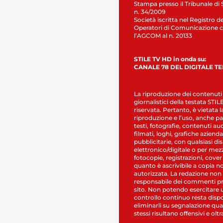
Stampa presso il Tribunale di 
n. 34/2009
Società iscritta nel Registro de
Operatori di Comunicazione c
l’AGCOM al n. 20133
STILE TV HD in onda su:
CANALE 78 DEL DIGITALE T
La riproduzione dei contenuti
giornalistici della testata STI
riservata. Pertanto, è vietata l
riproduzione e l’uso, anche par
testi, fotografie, contenuti au
filmati, loghi, grafiche aziendal
pubblicitarie, con qualsiasi di
elettronico/digitale o per mez
fotocopie, registrazioni, cover
quanto è ascrivibile a copia n
autorizzata. La redazione non
responsabile dei commenti pr
sito. Non potendo esercitare 
controllo continuo resta dispo
eliminarli su segnalazione qual
stessi risultano offensivi e oltr