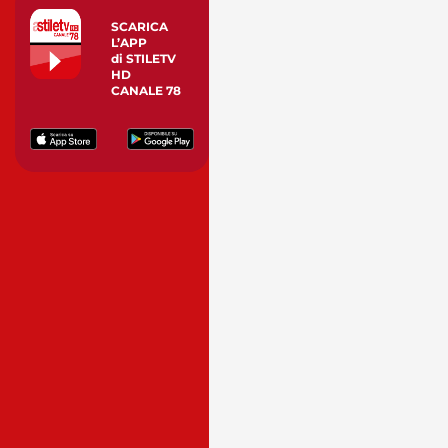
SCARICA
L’APP
di STILETV
HD
CANALE 78