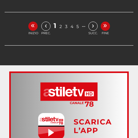
«
»
‹
›
1
…
2
3
4
5
INIZIO
PREC.
SUCC.
FINE
SCARICA
L’APP