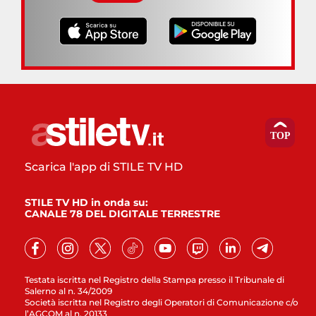
Scarica l'app di STILE TV HD
STILE TV HD in onda su:
CANALE 78 DEL DIGITALE TERRESTRE
Testata iscritta nel Registro della Stampa presso il Tribunale di
Salerno al n. 34/2009
Società iscritta nel Registro degli Operatori di Comunicazione c/o
l’AGCOM al n. 20133