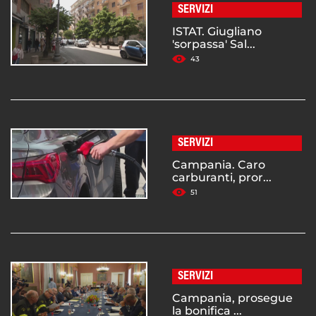
SERVIZI
ISTAT. Giugliano
'sorpassa' Sal...
43
SERVIZI
Campania. Caro
carburanti, pror...
51
SERVIZI
Campania, prosegue
la bonifica ...