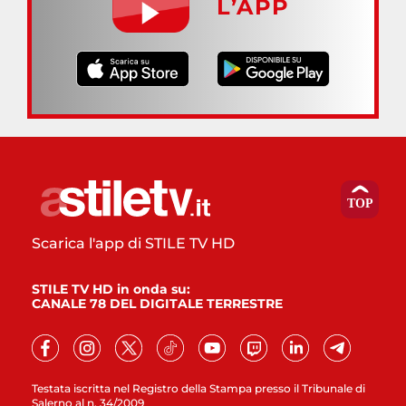
L’APP
Scarica l'app di STILE TV HD
STILE TV HD in onda su:
CANALE 78 DEL DIGITALE TERRESTRE
Testata iscritta nel Registro della Stampa presso il Tribunale di
Salerno al n. 34/2009