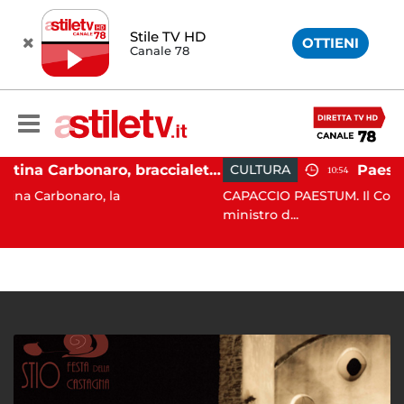
Stile TV HD
OTTIENI
Canale 78
Martina Carbonaro, braccialetto elettronico per i genitori della 14enne uccisa dall'ex
CULTURA
10:54
, la
CAPACCIO PAESTUM. Il Codancos lancia un 
ministro d...