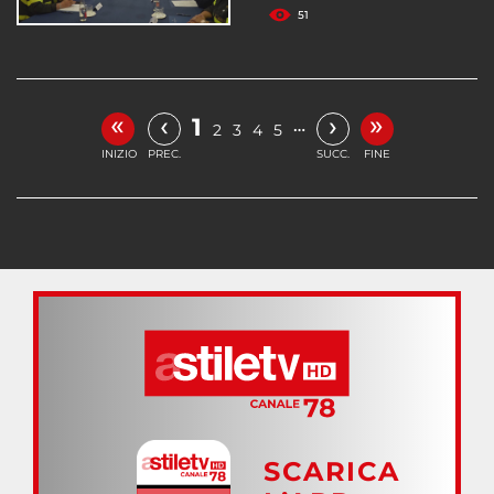
51
«
»
‹
›
1
…
2
3
4
5
INIZIO
PREC.
SUCC.
FINE
SCARICA