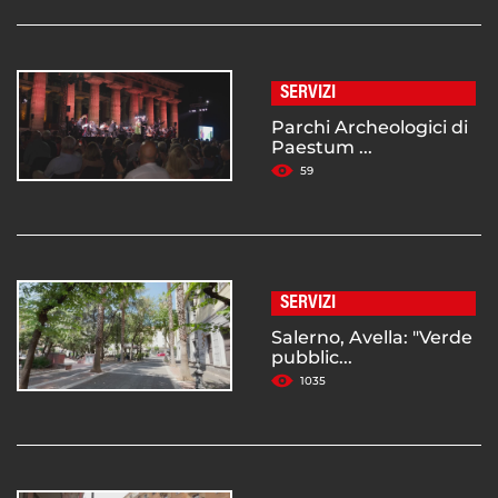
SERVIZI
Parchi Archeologici di
Paestum ...
59
SERVIZI
Salerno, Avella: "Verde
pubblic...
1035