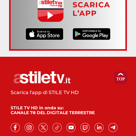
SCARICA
L’APP
Scarica l'app di STILE TV HD
STILE TV HD in onda su:
CANALE 78 DEL DIGITALE TERRESTRE