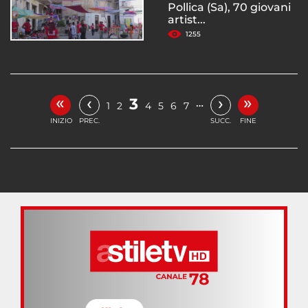
Pollica (Sa), 70 giovani
artist...
1255
«
»
‹
›
3
…
1
2
4
5
6
7
INIZIO
PREC.
SUCC.
FINE