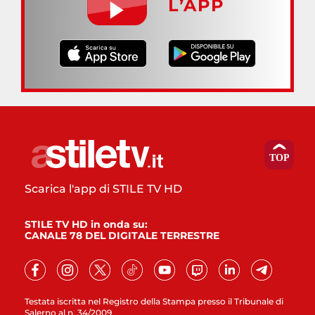
L’APP
Scarica l'app di STILE TV HD
STILE TV HD in onda su:
CANALE 78 DEL DIGITALE TERRESTRE
Testata iscritta nel Registro della Stampa presso il Tribunale di
Salerno al n. 34/2009