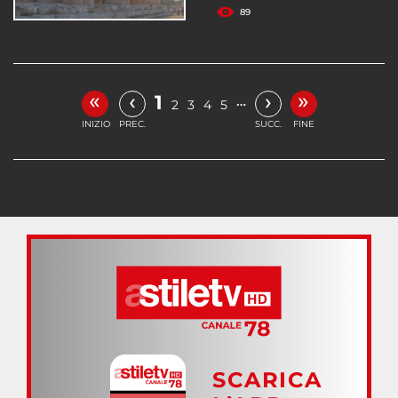
89
«
»
‹
›
1
…
2
3
4
5
INIZIO
PREC.
SUCC.
FINE
SCARICA