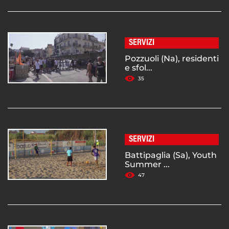
SERVIZI
Pozzuoli (Na), residenti
e sfol...
35
SERVIZI
Battipaglia (Sa), Youth
Summer ...
47