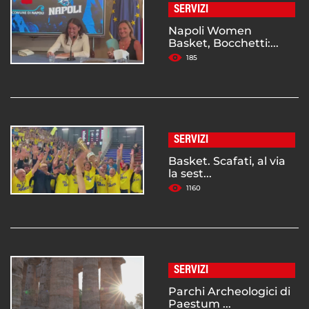
SERVIZI
Napoli Women
Basket, Bocchetti:...
185
SERVIZI
Basket. Scafati, al via
la sest...
1160
SERVIZI
Parchi Archeologici di
Paestum ...