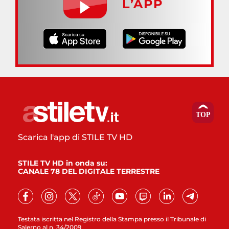
L’APP
Scarica l'app di STILE TV HD
STILE TV HD in onda su:
CANALE 78 DEL DIGITALE TERRESTRE
Testata iscritta nel Registro della Stampa presso il Tribunale di
Salerno al n. 34/2009