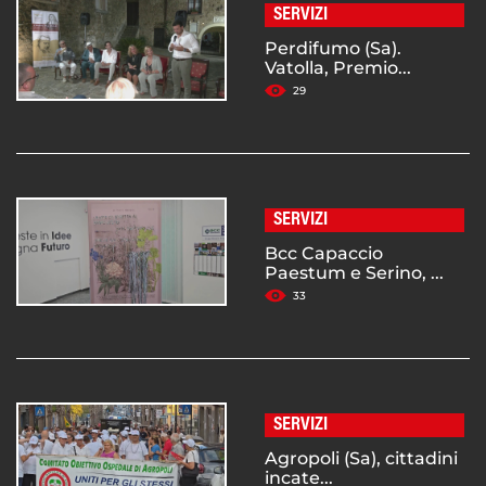
SERVIZI
Perdifumo (Sa).
Vatolla, Premio...
29
SERVIZI
Bcc Capaccio
Paestum e Serino, ...
33
SERVIZI
Agropoli (Sa), cittadini
incate...