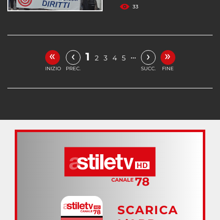
33
«
»
‹
›
1
…
2
3
4
5
INIZIO
PREC.
SUCC.
FINE
SCARICA