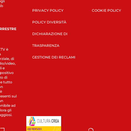
gli
/o
PRIVACY POLICY
COOKIE POLICY
POLICY DIVERSITÀ
ERRESTRE
DICHIARAZIONE DI
TRASPARENZA
LETV è
a
GESTIONE DEI RECLAMI
ziale, di
dio/video,
i e
spositivo
zo di
 e tutto
on
 è
esenti sul
un
nibile ad
ora gli
aggiosi.