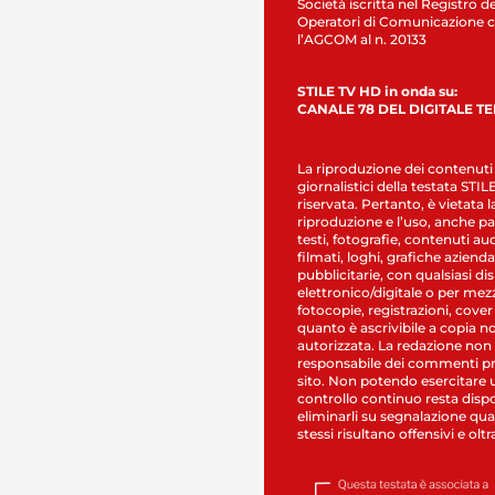
Società iscritta nel Registro de
Operatori di Comunicazione c
l’AGCOM al n. 20133
STILE TV HD in onda su:
CANALE 78 DEL DIGITALE T
La riproduzione dei contenuti
giornalistici della testata STI
riservata. Pertanto, è vietata l
riproduzione e l’uso, anche par
testi, fotografie, contenuti au
filmati, loghi, grafiche aziendal
pubblicitarie, con qualsiasi di
elettronico/digitale o per mez
fotocopie, registrazioni, cover
quanto è ascrivibile a copia n
autorizzata. La redazione non
responsabile dei commenti pr
sito. Non potendo esercitare 
controllo continuo resta dispo
eliminarli su segnalazione qual
stessi risultano offensivi e oltr