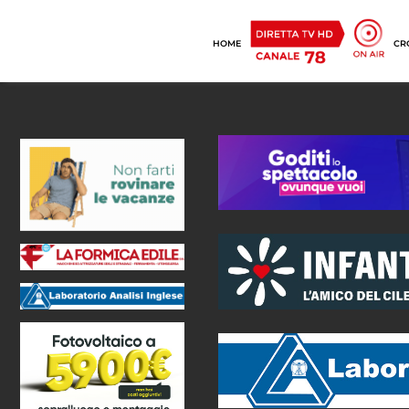
HOME
CR