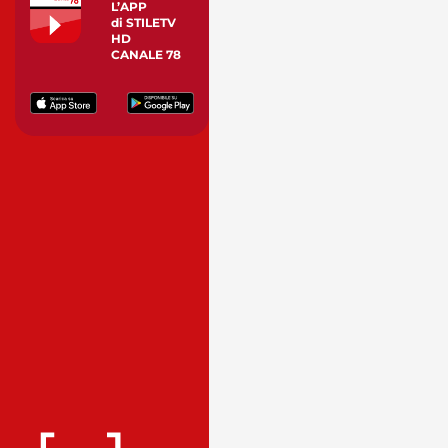
L’APP
di STILETV
HD
CANALE 78