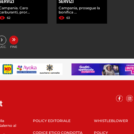
SERVIZI
SERVIZI
Campania. Caro
Campania, prosegue la
carburanti, pror...
bonifica ...
62
63
»
›
UCC.
FINE
lla
POLICY EDITORIALE
WHISTLEBLOWER
Salerno al
CODICE ETICO CONDOTTA
POLICY