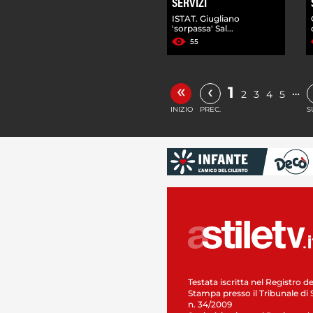
SERVIZI
ISTAT. Giugliano
'sorpassa' Sal...
55
«
‹
1
…
2
3
4
5
INIZIO
PREC.
S
Testata iscritta nel Registro de
Stampa presso il Tribunale di 
n. 34/2009