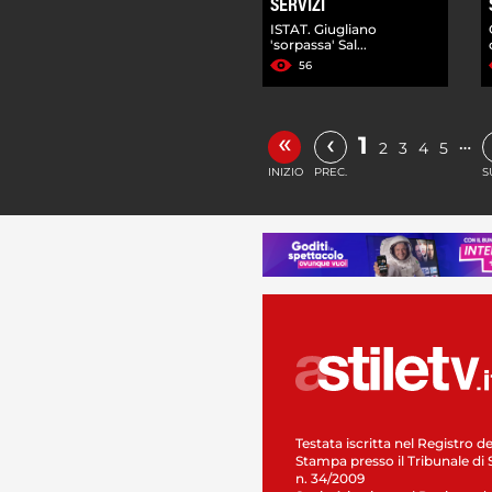
SERVIZI
ISTAT. Giugliano
'sorpassa' Sal...
56
«
‹
1
…
2
3
4
5
INIZIO
PREC.
S
Testata iscritta nel Registro de
Stampa presso il Tribunale di 
n. 34/2009