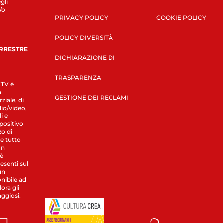
gli
/o
PRIVACY POLICY
COOKIE POLICY
POLICY DIVERSITÀ
ERRESTRE
DICHIARAZIONE DI
TRASPARENZA
LETV è
a
GESTIONE DEI RECLAMI
ziale, di
dio/video,
i e
spositivo
zo di
 e tutto
on
 è
esenti sul
un
nibile ad
ora gli
aggiosi.