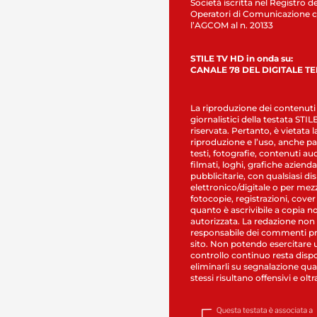
Società iscritta nel Registro de
Operatori di Comunicazione c
l’AGCOM al n. 20133
STILE TV HD in onda su:
CANALE 78 DEL DIGITALE T
La riproduzione dei contenuti
giornalistici della testata STI
riservata. Pertanto, è vietata l
riproduzione e l’uso, anche par
testi, fotografie, contenuti au
filmati, loghi, grafiche aziendal
pubblicitarie, con qualsiasi di
elettronico/digitale o per mez
fotocopie, registrazioni, cover
quanto è ascrivibile a copia n
autorizzata. La redazione non
responsabile dei commenti pr
sito. Non potendo esercitare 
controllo continuo resta dispo
eliminarli su segnalazione qual
stessi risultano offensivi e oltr