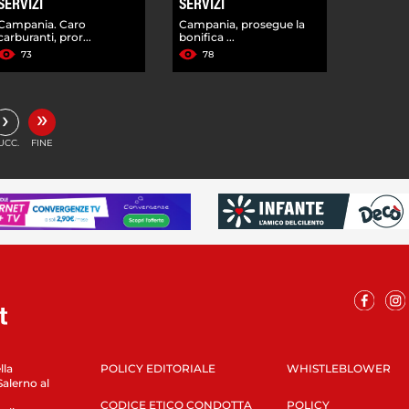
SERVIZI
SERVIZI
Campania. Caro
Campania, prosegue la
carburanti, pror...
bonifica ...
73
78
»
›
UCC.
FINE
lla
POLICY EDITORIALE
WHISTLEBLOWER
Salerno al
CODICE ETICO CONDOTTA
POLICY