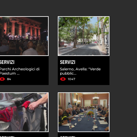
SERVIZI
SERVIZI
Parchi Archeologici di
Salerno, Avella: "Verde
Paestum ...
pubblic...
84
1047