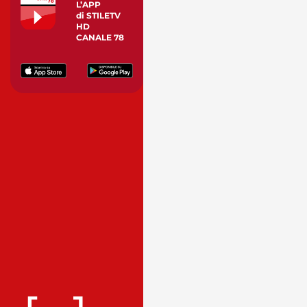
L’APP
di STILETV
HD
CANALE 78