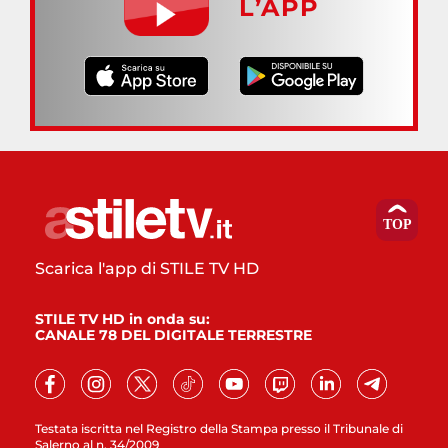
L’APP
Scarica l'app di STILE TV HD
STILE TV HD in onda su:
CANALE 78 DEL DIGITALE TERRESTRE
Testata iscritta nel Registro della Stampa presso il Tribunale di
Salerno al n. 34/2009