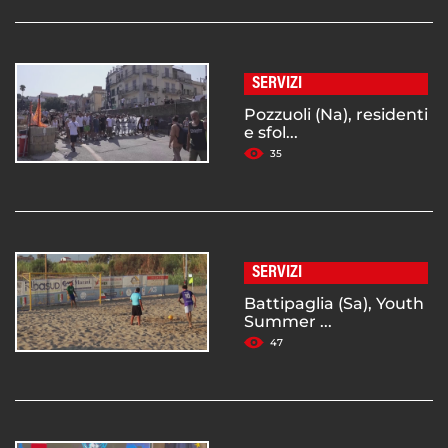
SERVIZI
Pozzuoli (Na), residenti
e sfol...
35
SERVIZI
Battipaglia (Sa), Youth
Summer ...
47