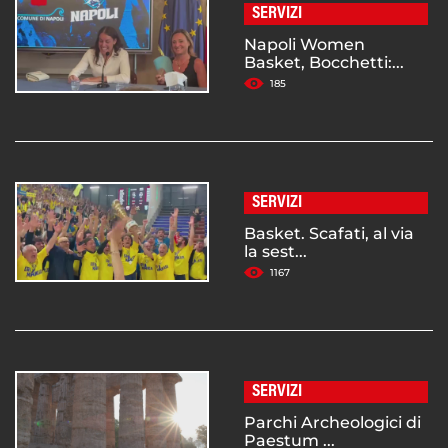
SERVIZI
Napoli Women
Basket, Bocchetti:...
185
SERVIZI
Basket. Scafati, al via
la sest...
1167
SERVIZI
Parchi Archeologici di
Paestum ...