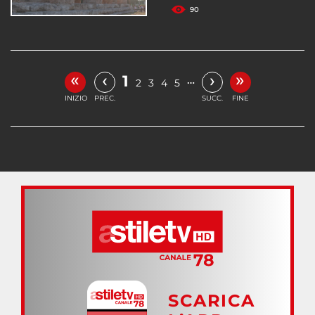
90
«
»
‹
›
1
…
2
3
4
5
INIZIO
PREC.
SUCC.
FINE
SCARICA