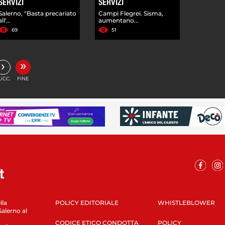
SERVIZI
SERVIZI
Salerno, "Basta precariato
Campi Flegrei. Sisma,
all'...
aumentano...
69
51
»
›
UCC.
FINE
lla
POLICY EDITORIALE
WHISTLEBLOWER
Salerno al
CODICE ETICO CONDOTTA
POLICY