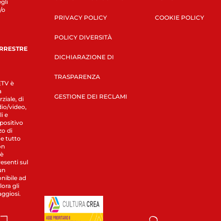
gli
/o
PRIVACY POLICY
COOKIE POLICY
POLICY DIVERSITÀ
ERRESTRE
DICHIARAZIONE DI
TRASPARENZA
LETV è
a
GESTIONE DEI RECLAMI
ziale, di
dio/video,
i e
spositivo
zo di
 e tutto
on
 è
esenti sul
un
nibile ad
ora gli
aggiosi.