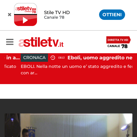
Stile TV HD
OTTIENI
Canale 78
Pontecagnano, incidente in autostrada: 5 giovani feriti
Eboli, uomo aggredito nella notte: indagini in c
CRONACA
08:13
ato
EBOLI. Nella notte un uomo e’ stato aggredito e ferito
con ar...