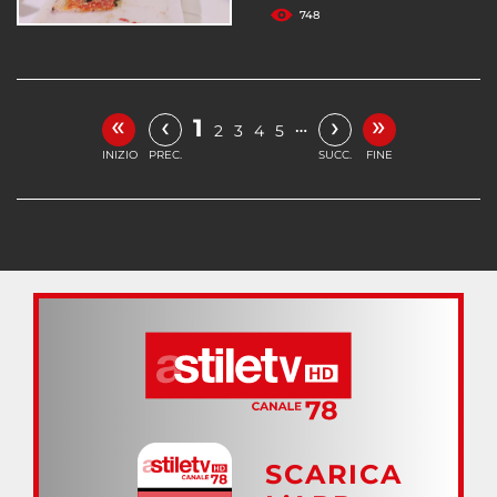
748
«
»
‹
›
1
…
2
3
4
5
INIZIO
PREC.
SUCC.
FINE
SCARICA