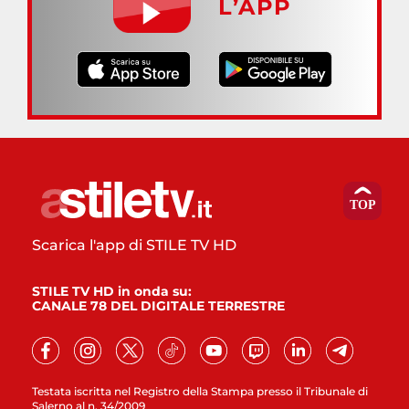
L’APP
Scarica l'app di STILE TV HD
STILE TV HD in onda su:
CANALE 78 DEL DIGITALE TERRESTRE
Testata iscritta nel Registro della Stampa presso il Tribunale di
Salerno al n. 34/2009