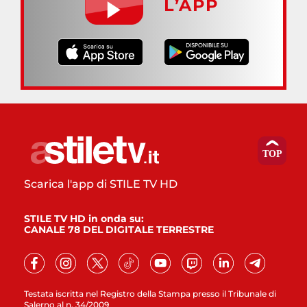
L’APP
Scarica l'app di STILE TV HD
STILE TV HD in onda su:
CANALE 78 DEL DIGITALE TERRESTRE
Testata iscritta nel Registro della Stampa presso il Tribunale di
Salerno al n. 34/2009