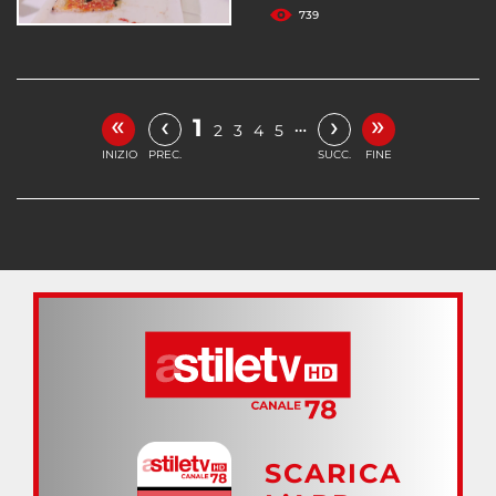
739
«
»
‹
›
1
…
2
3
4
5
INIZIO
PREC.
SUCC.
FINE
SCARICA