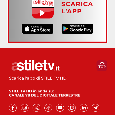
SCARICA
L’APP
Scarica l'app di STILE TV HD
STILE TV HD in onda su:
CANALE 78 DEL DIGITALE TERRESTRE