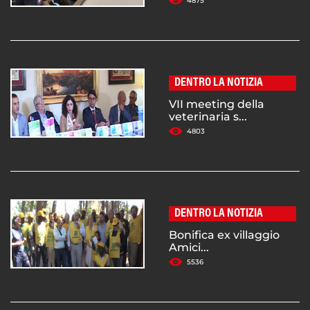
4875
DENTRO LA NOTIZIA
VII meeting della
veterinaria s...
4803
DENTRO LA NOTIZIA
Bonifica ex villaggio
Amici...
5536