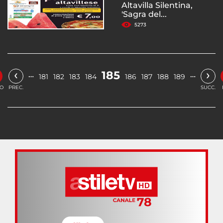
Altavilla Silentina,
'Sagra del...
5273
‹
›
185
…
…
181
182
183
184
186
187
188
189
IO
PREC.
SUCC.