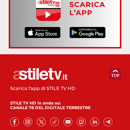
SCARICA
L’APP
Scarica l'app di STILE TV HD
STILE TV HD in onda su:
CANALE 78 DEL DIGITALE TERRESTRE