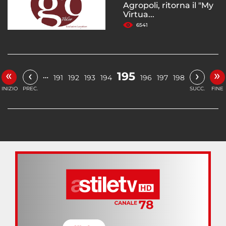
Agropoli, ritorna il "My
Virtua...
6541
«
»
‹
›
195
…
191
192
193
194
196
197
198
INIZIO
PREC.
SUCC.
FINE