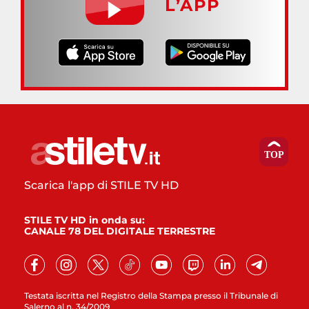
L’APP
Scarica l'app di STILE TV HD
STILE TV HD in onda su:
CANALE 78 DEL DIGITALE TERRESTRE
Testata iscritta nel Registro della Stampa presso il Tribunale di
Salerno al n. 34/2009