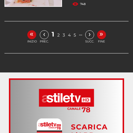
748
«
»
‹
›
1
…
2
3
4
5
INIZIO
PREC.
SUCC.
FINE
SCARICA