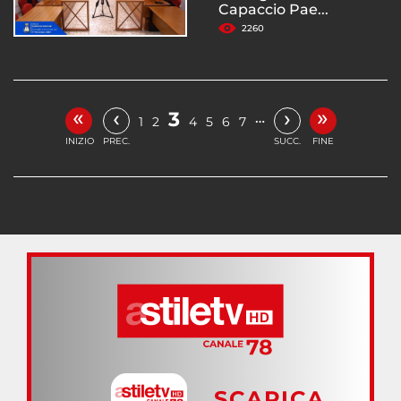
Capaccio Pae...
2260
«
»
‹
›
3
…
1
2
4
5
6
7
INIZIO
PREC.
SUCC.
FINE
SCARICA