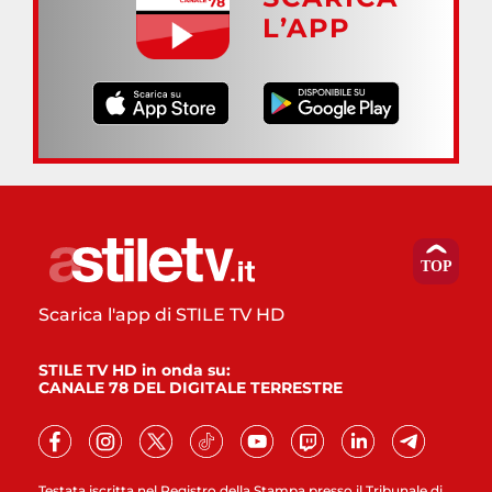
L’APP
Scarica l'app di STILE TV HD
STILE TV HD in onda su:
CANALE 78 DEL DIGITALE TERRESTRE
Testata iscritta nel Registro della Stampa presso il Tribunale di