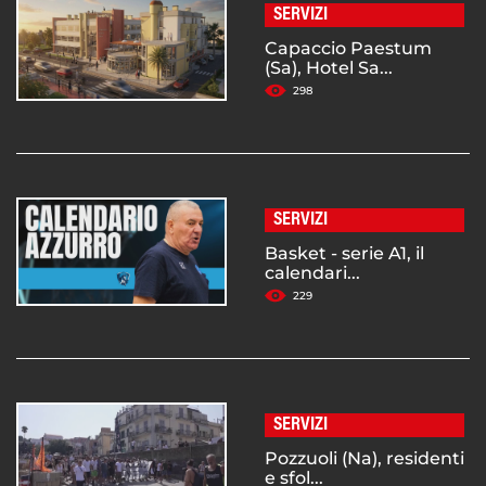
SERVIZI
Capaccio Paestum
(Sa), Hotel Sa...
298
SERVIZI
Basket - serie A1, il
calendari...
229
SERVIZI
Pozzuoli (Na), residenti
e sfol...