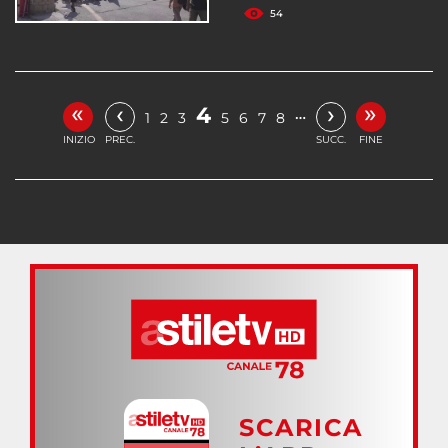
54
«
»
‹
›
4
…
1
2
3
5
6
7
8
INIZIO
PREC.
SUCC.
FINE
SCARICA