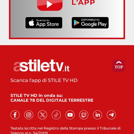
L’APP
Scarica l'app di STILE TV HD
STILE TV HD in onda su:
CANALE 78 DEL DIGITALE TERRESTRE
Testata iscritta nel Registro della Stampa presso il Tribunale di
Salerno al n. 34/2009