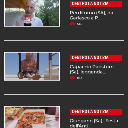
DENTRO LA NOTIZIA
Perdifumo (SA), da
Garlasco a P...
513
DENTRO LA NOTIZIA
Capaccio Paestum
(Sa), leggenda...
833
DENTRO LA NOTIZIA
Giungano (Sa), 'Festa
dell'Anti...