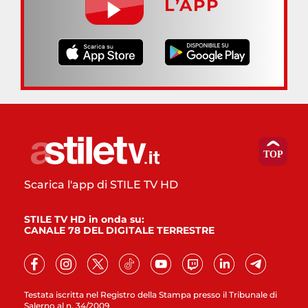
L’APP
Scarica l'app di STILE TV HD
STILE TV HD in onda su:
CANALE 78 DEL DIGITALE TERRESTRE
Testata iscritta nel Registro della Stampa presso il Tribunale di
Salerno al n. 34/2009