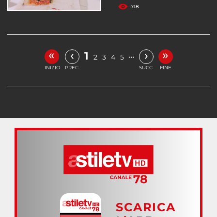
718
«
»
‹
›
1
…
2
3
4
5
INIZIO
PREC.
SUCC.
FINE
SCARICA