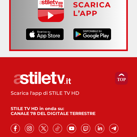
SCARICA
L’APP
Scarica l'app di STILE TV HD
STILE TV HD in onda su:
CANALE 78 DEL DIGITALE TERRESTRE