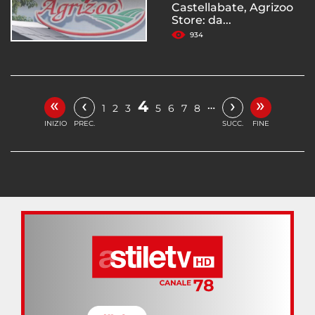
Castellabate, Agrizoo
Store: da...
934
«
»
‹
›
4
…
1
2
3
5
6
7
8
INIZIO
PREC.
SUCC.
FINE