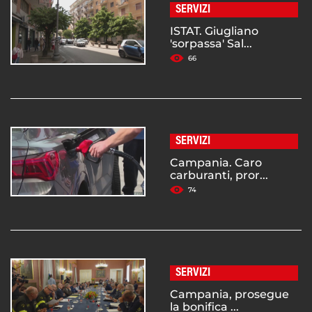
SERVIZI
ISTAT. Giugliano
'sorpassa' Sal...
66
SERVIZI
Campania. Caro
carburanti, pror...
74
SERVIZI
Campania, prosegue
la bonifica ...