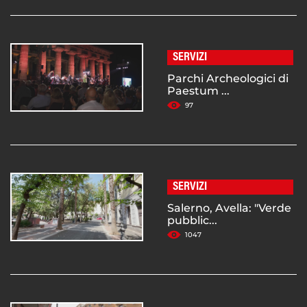
SERVIZI
Parchi Archeologici di
Paestum ...
97
SERVIZI
Salerno, Avella: "Verde
pubblic...
1047