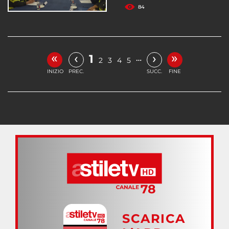
84
«
»
‹
›
1
…
2
3
4
5
INIZIO
PREC.
SUCC.
FINE
SCARICA