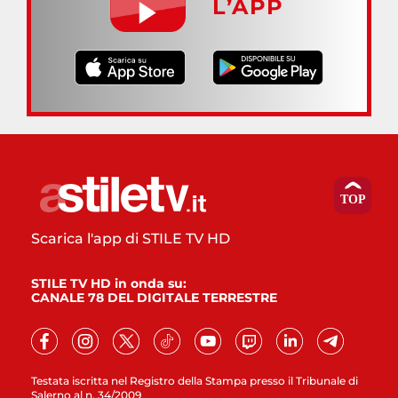
L’APP
Scarica l'app di STILE TV HD
STILE TV HD in onda su:
CANALE 78 DEL DIGITALE TERRESTRE
Testata iscritta nel Registro della Stampa presso il Tribunale di
Salerno al n. 34/2009