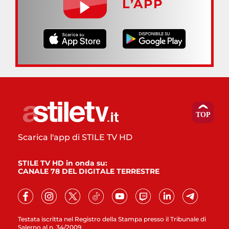
L’APP
Scarica l'app di STILE TV HD
STILE TV HD in onda su:
CANALE 78 DEL DIGITALE TERRESTRE
Testata iscritta nel Registro della Stampa presso il Tribunale di
Salerno al n. 34/2009