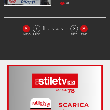
82
«
»
‹
›
1
…
2
3
4
5
INIZIO
PREC.
SUCC.
FINE
SCARICA