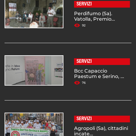
SERVIZI
Perdifumo (Sa).
Vatolla, Premio...
92
SERVIZI
Bcc Capaccio
Paestum e Serino, ...
76
SERVIZI
Agropoli (Sa), cittadini
incate...