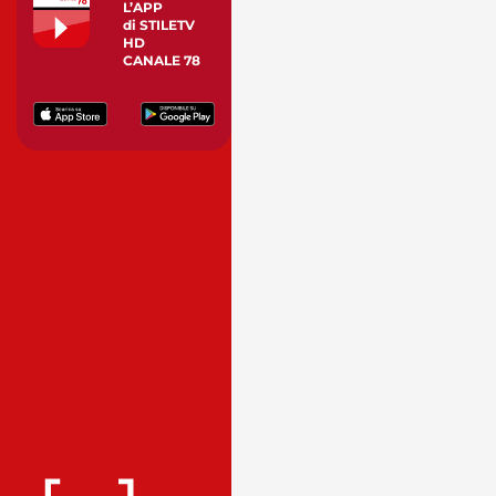
L’APP
di STILETV
HD
CANALE 78