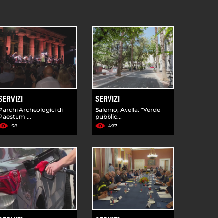
SERVIZI
SERVIZI
Parchi Archeologici di
Salerno, Avella: "Verde
Paestum ...
pubblic...
58
497