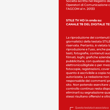
Società iscritta nel Registro de
Operatori di Comunicazione c
l’AGCOM al n. 20133
STILE TV HD in onda su:
CANALE 78 DEL DIGITALE T
La riproduzione dei contenuti
giornalistici della testata STI
riservata. Pertanto, è vietata l
riproduzione e l’uso, anche par
testi, fotografie, contenuti au
filmati, loghi, grafiche aziendal
pubblicitarie, con qualsiasi di
elettronico/digitale o per mez
fotocopie, registrazioni, cover
quanto è ascrivibile a copia n
autorizzata. La redazione non
responsabile dei commenti pr
sito. Non potendo esercitare 
controllo continuo resta dispo
eliminarli su segnalazione qual
stessi risultano offensivi e oltr