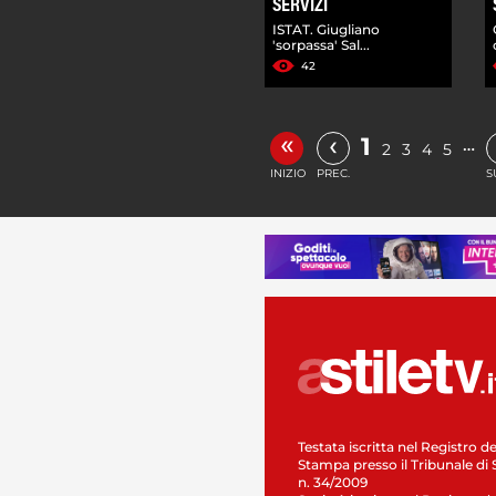
SERVIZI
ISTAT. Giugliano
'sorpassa' Sal...
42
«
‹
1
…
2
3
4
5
INIZIO
PREC.
S
Testata iscritta nel Registro de
Stampa presso il Tribunale di 
n. 34/2009