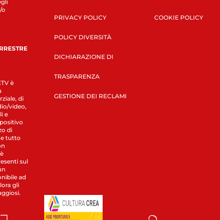
gli
/o
PRIVACY POLICY
COOKIE POLICY
POLICY DIVERSITÀ
ERRESTRE
DICHIARAZIONE DI
TRASPARENZA
LETV è
a
GESTIONE DEI RECLAMI
ziale, di
dio/video,
i e
spositivo
zo di
 e tutto
on
 è
esenti sul
un
nibile ad
ora gli
aggiosi.