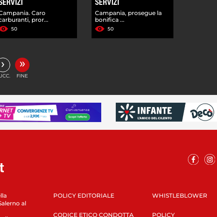
SERVIZI
SERVIZI
Campania. Caro
Campania, prosegue la
carburanti, pror...
bonifica ...
50
50
»
›
UCC.
FINE
lla
POLICY EDITORIALE
WHISTLEBLOWER
Salerno al
CODICE ETICO CONDOTTA
POLICY