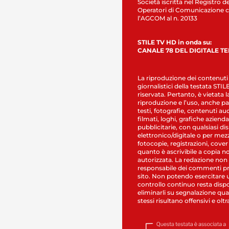
Società iscritta nel Registro de
Operatori di Comunicazione c
l’AGCOM al n. 20133
STILE TV HD in onda su:
CANALE 78 DEL DIGITALE T
La riproduzione dei contenuti
giornalistici della testata STI
riservata. Pertanto, è vietata l
riproduzione e l’uso, anche par
testi, fotografie, contenuti au
filmati, loghi, grafiche aziendal
pubblicitarie, con qualsiasi di
elettronico/digitale o per mez
fotocopie, registrazioni, cover
quanto è ascrivibile a copia n
autorizzata. La redazione non
responsabile dei commenti pr
sito. Non potendo esercitare 
controllo continuo resta dispo
eliminarli su segnalazione qual
stessi risultano offensivi e oltr