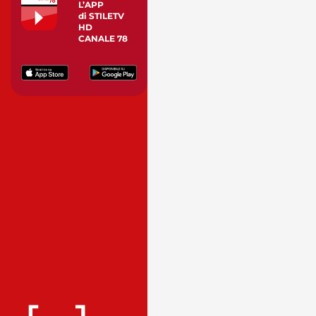
L’APP
di STILETV
HD
CANALE 78