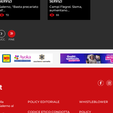
SERVIZI
SERVIZI
Salerno, "Basta precariato
Campi Flegrei. Sisma,
all'...
aumentano...
72
55
»
›
UCC.
FINE
lla
POLICY EDITORIALE
WHISTLEBLOWER
Salerno al
CODICE ETICO CONDOTTA
POLICY