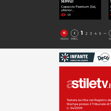
SERVIZI
Capaccio Paestum (Sa),
ulterior...
121
«
‹
1
…
2
3
4
5
INIZIO
PREC.
S
Testata iscritta nel Registro de
Stampa presso il Tribunale di 
n. 34/2009