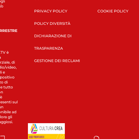
gli
/o
PRIVACY POLICY
COOKIE POLICY
POLICY DIVERSITÀ
ERRESTRE
DICHIARAZIONE DI
TRASPARENZA
LETV è
a
GESTIONE DEI RECLAMI
ziale, di
dio/video,
i e
spositivo
zo di
 e tutto
on
 è
esenti sul
un
nibile ad
ora gli
aggiosi.