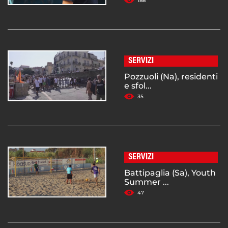
188
SERVIZI
Pozzuoli (Na), residenti
e sfol...
35
SERVIZI
Battipaglia (Sa), Youth
Summer ...
47