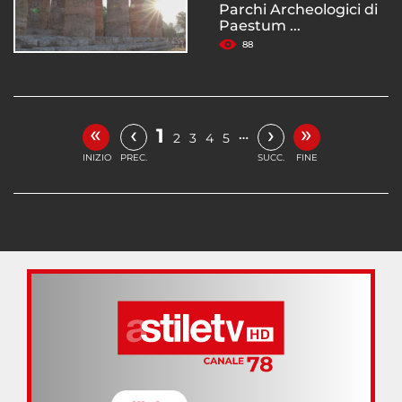
Parchi Archeologici di
Paestum ...
88
«
»
‹
›
1
…
2
3
4
5
INIZIO
PREC.
SUCC.
FINE