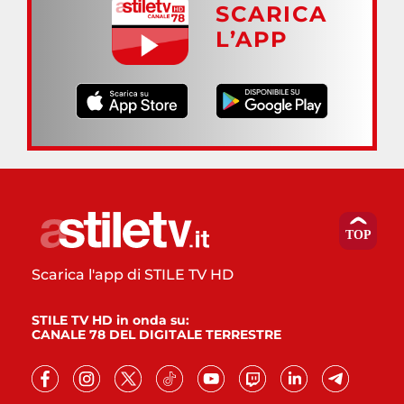
SCARICA
L’APP
Scarica l'app di STILE TV HD
STILE TV HD in onda su:
CANALE 78 DEL DIGITALE TERRESTRE