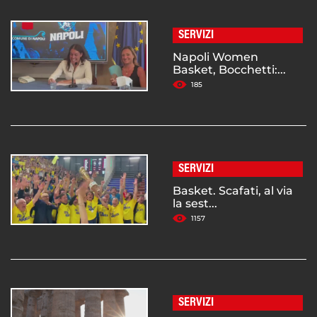
SERVIZI
Napoli Women
Basket, Bocchetti:...
185
SERVIZI
Basket. Scafati, al via
la sest...
1157
SERVIZI