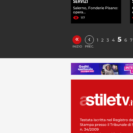
SERVIZI
Salerno, Fonderie Pisano:
opera...
117
«
‹
5
1
2
3
4
6
7
INIZIO
PREC.
Testata iscritta nel Registro de
Stampa presso il Tribunale di 
n. 34/2009