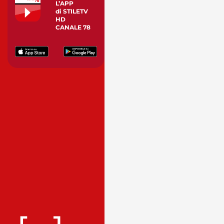
L’APP
di STILETV
HD
CANALE 78