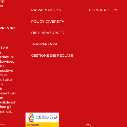
gli
/o
PRIVACY POLICY
COOKIE POLICY
POLICY DIVERSITÀ
ERRESTRE
DICHIARAZIONE DI
TRASPARENZA
LETV è
a
GESTIONE DEI RECLAMI
ziale, di
dio/video,
i e
spositivo
zo di
 e tutto
on
 è
esenti sul
un
nibile ad
ora gli
aggiosi.