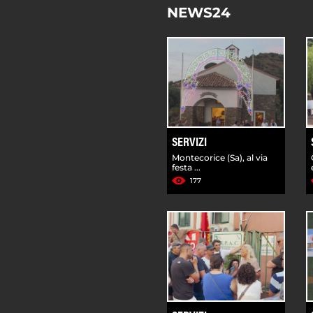
NEWS24
SERVIZI
Montecorice (Sa), al via
festa ...
177