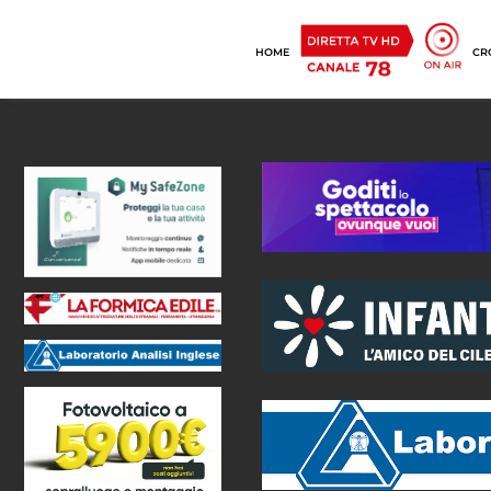
HOME
CR