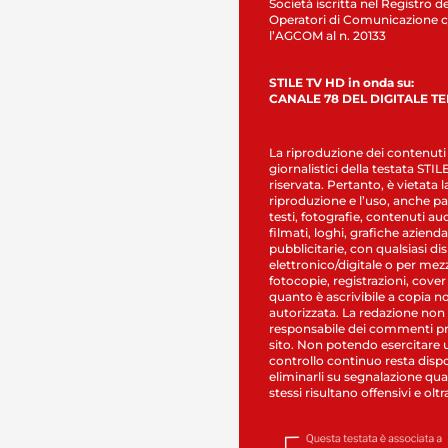
Società iscritta nel Registro de
Operatori di Comunicazione c
l’AGCOM al n. 20133
STILE TV HD in onda su:
CANALE 78 DEL DIGITALE T
La riproduzione dei contenuti
giornalistici della testata STI
riservata. Pertanto, è vietata l
riproduzione e l’uso, anche par
testi, fotografie, contenuti au
filmati, loghi, grafiche aziendal
pubblicitarie, con qualsiasi di
elettronico/digitale o per mez
fotocopie, registrazioni, cover
quanto è ascrivibile a copia n
autorizzata. La redazione non
responsabile dei commenti pr
sito. Non potendo esercitare 
controllo continuo resta dispo
eliminarli su segnalazione qual
stessi risultano offensivi e oltr