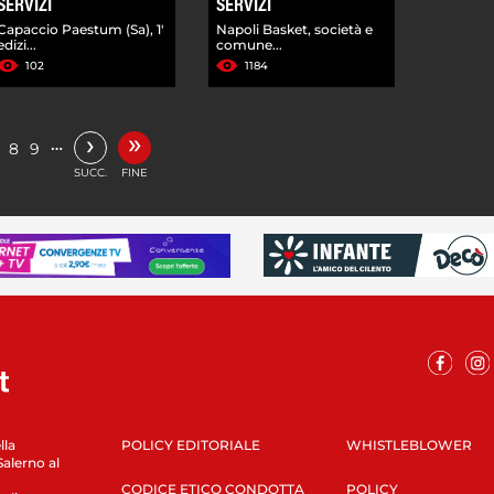
SERVIZI
SERVIZI
Capaccio Paestum (Sa), 1'
Napoli Basket, società e
edizi...
comune...
102
1184
»
›
…
8
9
SUCC.
FINE
lla
POLICY EDITORIALE
WHISTLEBLOWER
Salerno al
CODICE ETICO CONDOTTA
POLICY