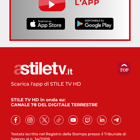
L’APP
Scarica l'app di STILE TV HD
STILE TV HD in onda su:
CANALE 78 DEL DIGITALE TERRESTRE
Testata iscritta nel Registro della Stampa presso il Tribunale di
Salerno al n. 34/2009