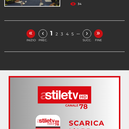
34
«
»
‹
›
1
…
2
3
4
5
INIZIO
PREC.
SUCC.
FINE
SCARICA