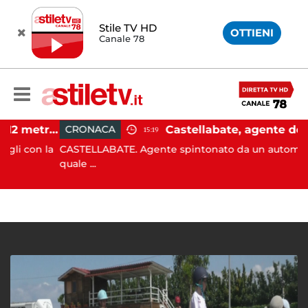
Stile TV HD
OTTIENI
Canale 78
Castellabate, barca di 12 metri resta incastrata sugli scogli: salvate 9 persone
CRONACA
15:19
con la
CASTELLABATE. Agente spintonato da un automobilista
quale ...