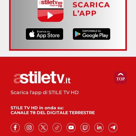
SCARICA
L’APP
Scarica l'app di STILE TV HD
STILE TV HD in onda su:
CANALE 78 DEL DIGITALE TERRESTRE