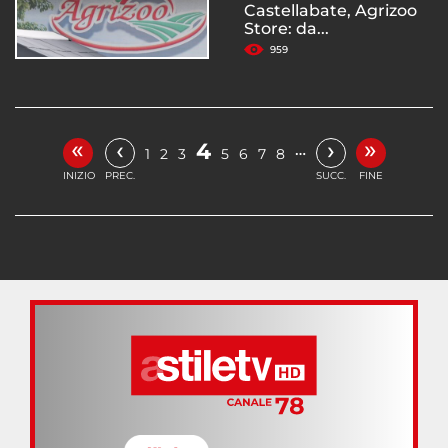
Castellabate, Agrizoo
Store: da...
959
«
»
‹
›
4
…
1
2
3
5
6
7
8
INIZIO
PREC.
SUCC.
FINE