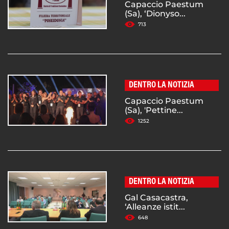
Capaccio Paestum
(Sa), ‘Dionyso...
713
DENTRO LA NOTIZIA
Capaccio Paestum
(Sa), 'Pettine...
1252
DENTRO LA NOTIZIA
Gal Casacastra,
‘Alleanze istit...
648