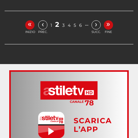
«
»
‹
›
2
…
1
3
4
5
6
INIZIO
PREC.
SUCC.
FINE
SCARICA
L’APP