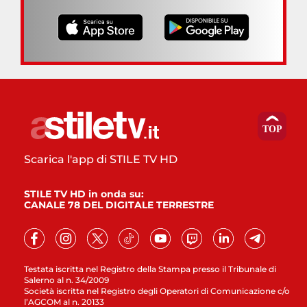
Scarica l'app di STILE TV HD
STILE TV HD in onda su:
CANALE 78 DEL DIGITALE TERRESTRE
Testata iscritta nel Registro della Stampa presso il Tribunale di
Salerno al n. 34/2009
Società iscritta nel Registro degli Operatori di Comunicazione c/o
l’AGCOM al n. 20133