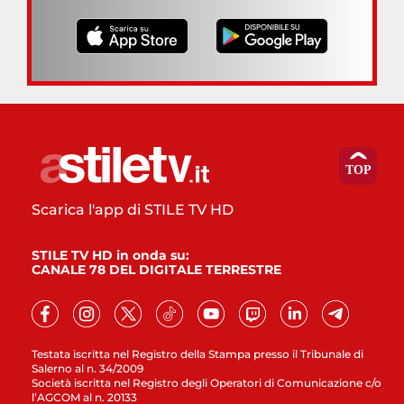
Scarica l'app di STILE TV HD
STILE TV HD in onda su:
CANALE 78 DEL DIGITALE TERRESTRE
Testata iscritta nel Registro della Stampa presso il Tribunale di
Salerno al n. 34/2009
Società iscritta nel Registro degli Operatori di Comunicazione c/o
l’AGCOM al n. 20133