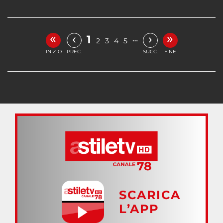
«
»
‹
›
1
…
2
3
4
5
INIZIO
PREC.
SUCC.
FINE
SCARICA
L’APP