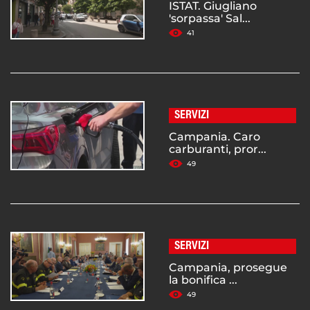
ISTAT. Giugliano
'sorpassa' Sal...
41
SERVIZI
Campania. Caro
carburanti, pror...
49
SERVIZI
Campania, prosegue
la bonifica ...
49